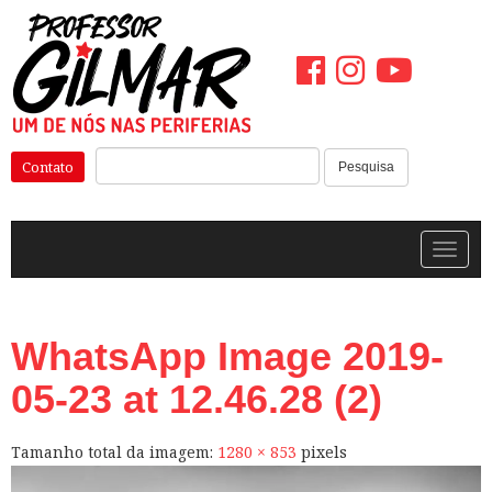
Pular
para
o
conteúdo
Pesquisar:
Contato
Pesquisa
Alterna
WhatsApp Image 2019-
05-23 at 12.46.28 (2)
Tamanho total da imagem:
1280
×
853
pixels