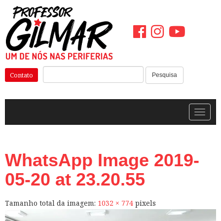
Pular
para
o
conteúdo
Pesquisar:
Contato
Pesquisa
Alterna
WhatsApp Image 2019-
05-20 at 23.20.55
Tamanho total da imagem:
1032
×
774
pixels