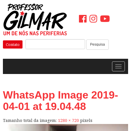
Pular
para
o
conteúdo
Pesquisar:
Contato
Pesquisa
Alterna
WhatsApp Image 2019-
04-01 at 19.04.48
Tamanho total da imagem:
1280
×
720
pixels