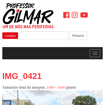
Pular
para
o
conteúdo
Pesquisar:
Contato
Pesquisa
Alterna
IMG_0421
Tamanho total da imagem:
5184
×
3456
pixels