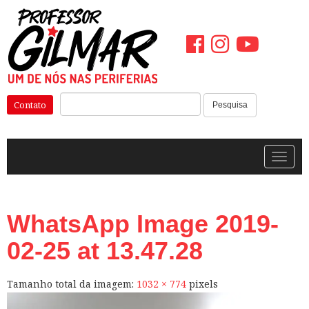
Pular
para
o
conteúdo
Pesquisar:
Contato
Pesquisa
Alterna
WhatsApp Image 2019-
02-25 at 13.47.28
Tamanho total da imagem:
1032
×
774
pixels