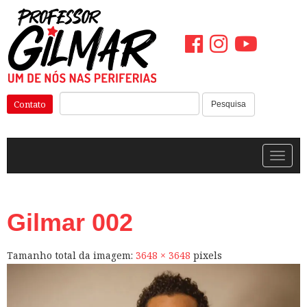
Pular
para
o
conteúdo
Pesquisar:
Contato
Pesquisa
Alterna
Gilmar 002
Tamanho total da imagem:
3648
×
3648
pixels