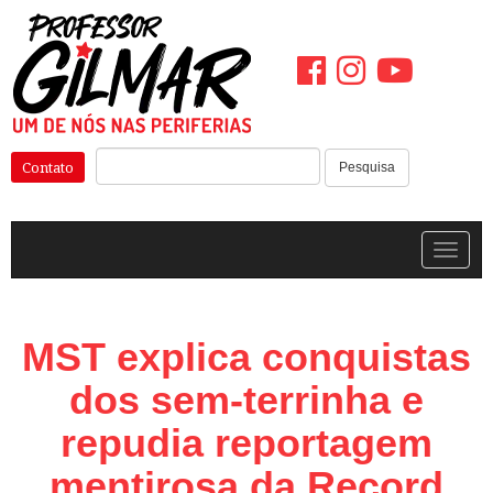
Pular
para
o
conteúdo
Pesquisar:
Contato
Pesquisa
Alterna
MST explica conquistas
dos sem-terrinha e
repudia reportagem
mentirosa da Record