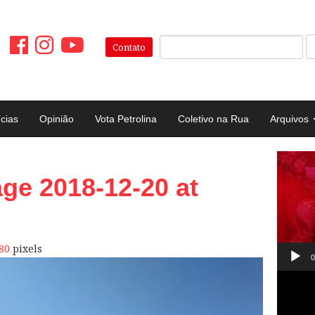
Pesquisar:
Contato
ícias
Opinião
Vota Petrolina
Coletivo na Rua
Arquivos
Tocad
e 2018-12-20 at
de
vídeo
80
pixels
0