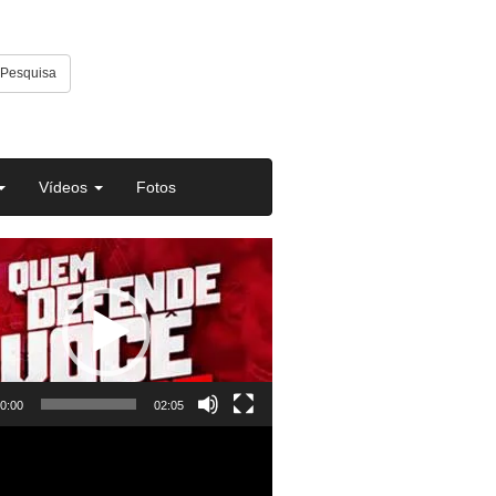
Pesquisa
Vídeos
Fotos
or
0:00
02:05