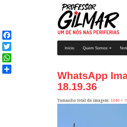
Pular para o conteúdo
Facebook
Início
Quem Somos
Not
Twitter
WhatsApp
WhatsApp Imag
Share
18.19.36
Tamanho total da imagem:
1040
×
7