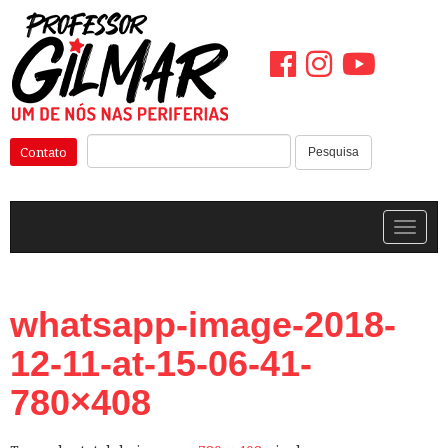
Pular
para
o
conteúdo
Pesquisar:
Contato
Pesquisa
Alterna
whatsapp-image-2018-
12-11-at-15-06-41-
780×408