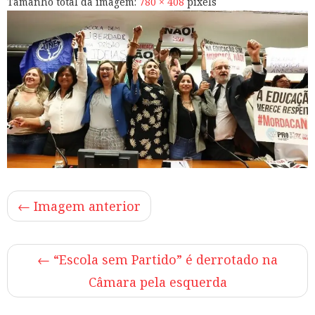
Tamanho total da imagem:
780
×
408
pixels
← Imagem anterior
←
“Escola sem Partido” é derrotado na
Câmara pela esquerda