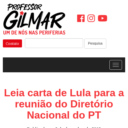
Pular
para
o
conteúdo
Pesquisar:
Contato
Pesquisa
Alterna
Leia carta de Lula para a
reunião do Diretório
Nacional do PT