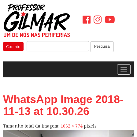
Pular
para
o
conteúdo
Pesquisar:
Contato
Pesquisa
Alterna
WhatsApp Image 2018-
11-13 at 10.30.26
Tamanho total da imagem:
1032
×
774
pixels