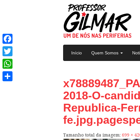
Pular para o conteúdo
Facebook
Início
Quem Somos
Not
Twitter
WhatsApp
x78889487_PA
Share
2018-O-candid
Republica-Fe
fe.jpg.pagesp
Tamanho total da imagem:
699
×
42