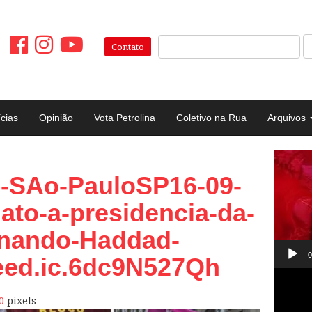
Pesquisar:
Contato
ícias
Opinião
Vota Petrolina
Coletivo na Rua
Arquivos
Tocad
-SAo-PauloSP16-09-
de
vídeo
ato-a-presidencia-da-
rnando-Haddad-
0
eed.ic.6dc9N527Qh
0
pixels