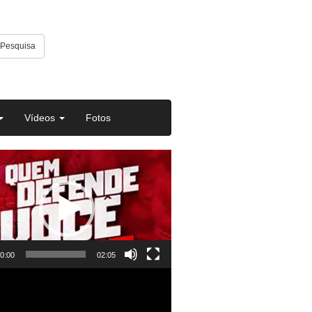
Pesquisa
Vídeos
Fotos
or
0:00
02:05