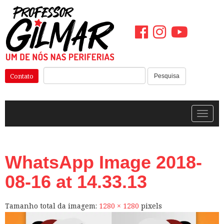
Pular
para
o
conteúdo
Pesquisar:
Contato
Pesquisa
Alterna
WhatsApp Image 2018-
08-16 at 14.33.13
Tamanho total da imagem:
1280
×
1280
pixels