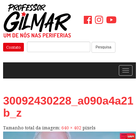
Pular
para
o
conteúdo
Pesquisar:
Contato
Pesquisa
Alterna
30092430228_a090a4a21
b_z
Tamanho total da imagem:
640
×
402
pixels