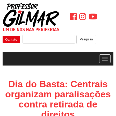
Pular
para
o
conteúdo
Pesquisar:
Contato
Pesquisa
Alterna
Dia do Basta: Centrais
organizam paralisações
contra retirada de
direitos