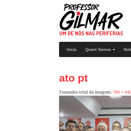
Pular para o conteúdo
Início
Quem Somos
Not
ato pt
Tamanho total da imagem:
780
×
44