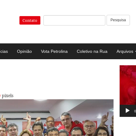
Pesquisar:
Contato
Pesquisa
ícias
Opinião
Vota Petrolina
Coletivo na Rua
Arquivos
Tocad
de
vídeo
0
pixels
0