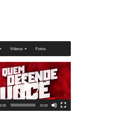
Vídeos
Fotos
or
0:00
02:05