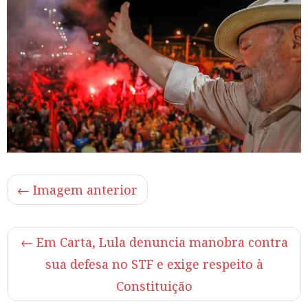
← Imagem anterior
←
Em Carta, Lula denuncia manobra contra
sua defesa no STF e exige respeito à
Constituição