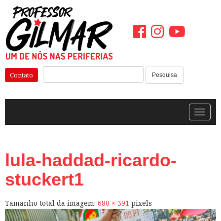
Pular
para
o
conteúdo
Pesquisar:
Contato
Pesquisa
Alterna
lula-haddad-ricardo-
stuckert1
Tamanho total da imagem:
680
×
391
pixels