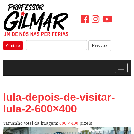
Pular
para
o
conteúdo
Pesquisar:
Contato
Pesquisa
Alterna
lula-depois-de-visitar-
lula-2-600×400
Tamanho total da imagem:
600
×
400
pixels