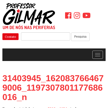
Pular
para
o
conteúdo
Pesquisar:
Contato
Pesquisa
Alterna
31403945_162083766467
9006_1197307801177686
016_n