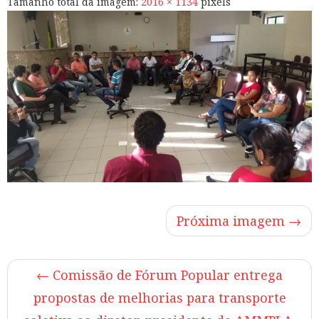
Tamanho total da imagem:
2016
×
1134
pixels
Próxima imagem →
←
Comissão de Fórum Popular entrega
propostas de melhorias para transporte