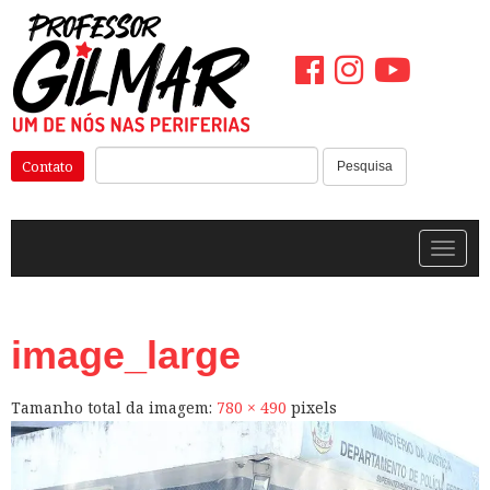
Pular
para
o
conteúdo
Pesquisar:
Contato
Pesquisa
Alterna
image_large
Tamanho total da imagem:
780
×
490
pixels