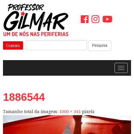
Pular
para
o
conteúdo
Pesquisar:
Contato
Pesquisa
Alterna
1886544
Tamanho total da imagem:
1000
×
541
pixels