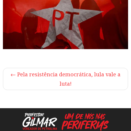
←
Pela resistência democrática, lula vale a
luta!