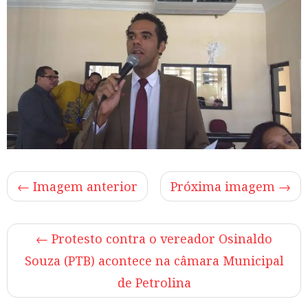
← Imagem anterior
Próxima imagem →
←
Protesto contra o vereador Osinaldo
Souza (PTB) acontece na câmara Municipal
de Petrolina