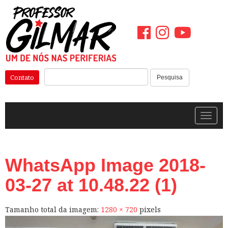
Pular
para
o
conteúdo
Pesquisar:
Contato
Pesquisa
Alterna
WhatsApp Image 2018-
03-27 at 10.48.22 (1)
Tamanho total da imagem:
1280
×
720
pixels