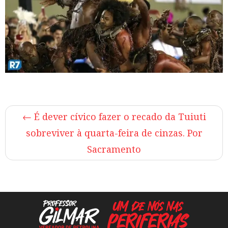
←
É dever cívico fazer o recado da Tuiuti
sobreviver à quarta-feira de cinzas. Por
Sacramento