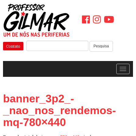
Pular
para
o
conteúdo
Pesquisar:
Contato
Pesquisa
Alterna
banner_3p2_-
_nao_nos_rendemos-
mq-780×440