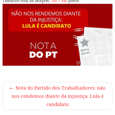
Tamanho total da imagem:
780
×
440
pixels
←
Nota do Partido dos Trabalhadores: não
nos rendemos diante da injustiça. Lula é
candidato