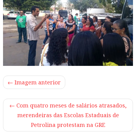
← Imagem anterior
←
Com quatro meses de salários atrasados,
merendeiras das Escolas Estaduais de
Petrolina protestam na GRE