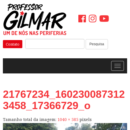
Pular
para
o
conteúdo
Pesquisar:
Contato
Pesquisa
Alterna
21767234_160230087312
3458_17366729_o
Tamanho total da imagem:
1040
×
585
pixels