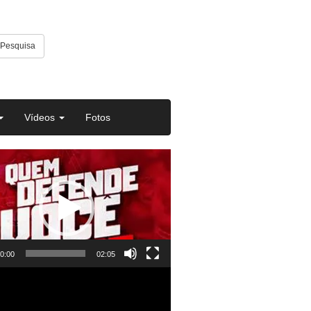
Pesquisa
Vídeos
Fotos
or
0:00
02:05