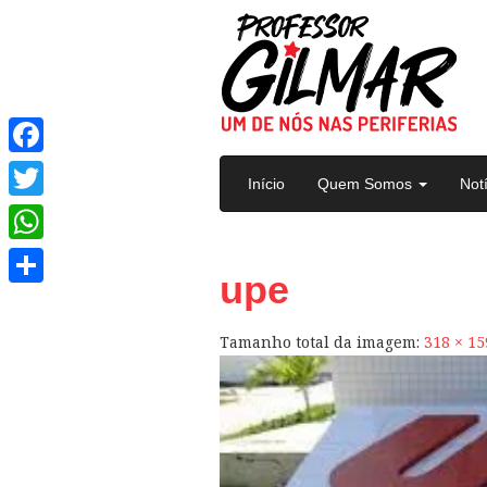
Pular para o conteúdo
Facebook
Início
Quem Somos
Not
Twitter
WhatsApp
upe
Share
Tamanho total da imagem:
318
×
15