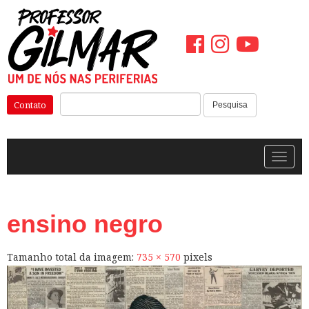
Pular
para
o
conteúdo
Pesquisar:
Contato
Pesquisa
Alterna
ensino negro
Tamanho total da imagem:
735
×
570
pixels