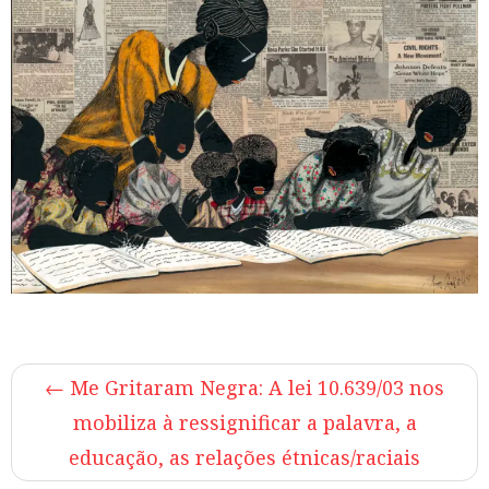
←
Me Gritaram Negra: A lei 10.639/03 nos
mobiliza à ressignificar a palavra, a
educação, as relações étnicas/raciais