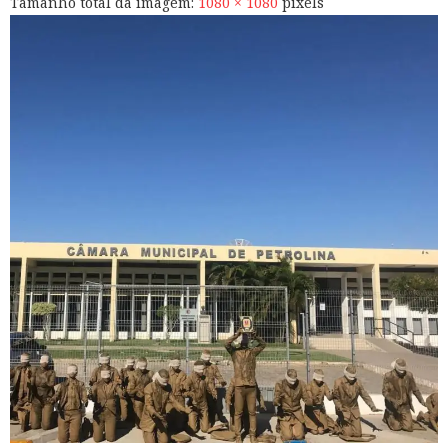
Tamanho total da imagem:
1080
×
1080
pixels