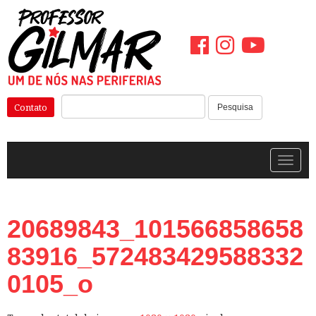
Pular
para
o
conteúdo
Pesquisar:
Contato
Pesquisa
Alterna
20689843_101566858658
83916_572483429588332
0105_o