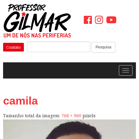
Pular
para
o
conteúdo
Pesquisar:
Contato
Pesquisa
Alterna
camila
Tamanho total da imagem:
768
×
960
pixels