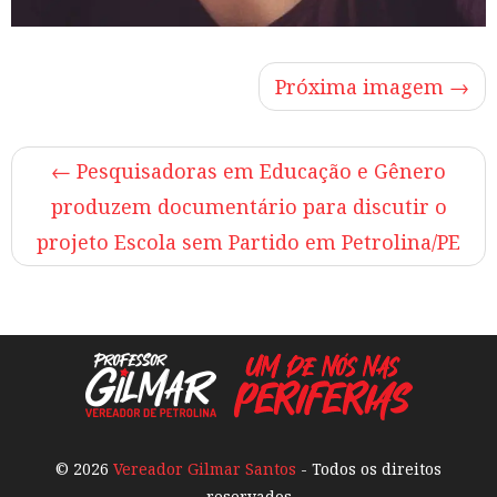
Próxima imagem →
←
Pesquisadoras em Educação e Gênero
produzem documentário para discutir o
projeto Escola sem Partido em Petrolina/PE
© 2026
Vereador Gilmar Santos
- Todos os direitos
reservados