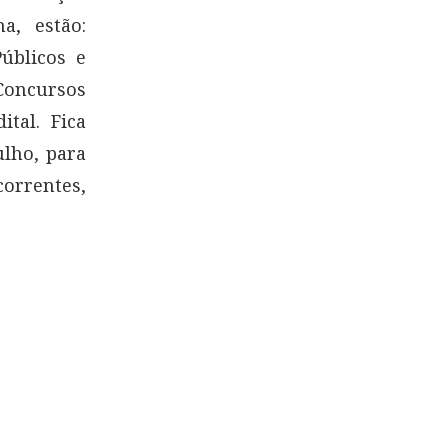
a, estão:
úblicos e
Concursos
ital. Fica
ulho, para
orrentes,