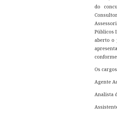
do concu
Consulto
Assessor
Públicos 
aberto o 
apresent
conforme 
Os cargos
Agente Ad
Analista 
Assistent