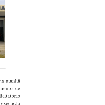
, na manhã
amento de
icitatório
à execução