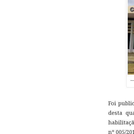
Foi publi
desta qu
habilitaç
nº 005/20