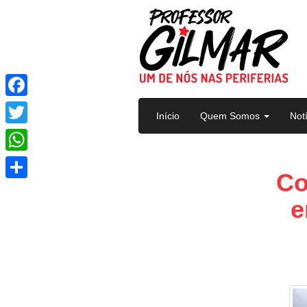
Pular para o conteúdo
Facebook
Início
Quem Somos
Not
Twitter
WhatsApp
Co
Share
e