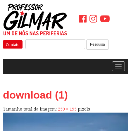
Pular
para
o
conteúdo
Pesquisar:
Contato
Pesquisa
Alterna
download (1)
Tamanho total da imagem:
259
×
195
pixels