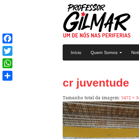
Pular para o conteúdo
Facebook
Início
Quem Somos
Not
Twitter
WhatsApp
cr juventude
Share
Tamanho total da imagem:
5472
×
3