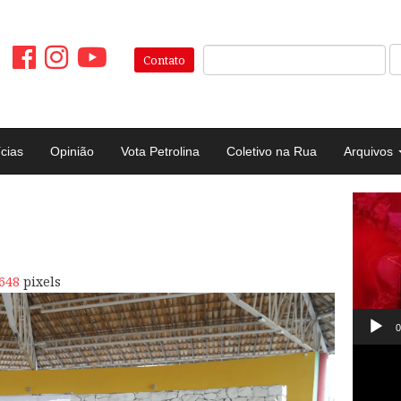
Pesquisar:
Contato
ícias
Opinião
Vota Petrolina
Coletivo na Rua
Arquivos
Tocad
de
vídeo
648
pixels
0