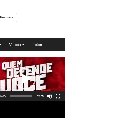
Pesquisa
Vídeos
Fotos
or
0:00
02:05